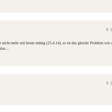
8
2
 nicht mehr seit heute mittag (25.4.14), es ist das gleiche Problem wie 
as....
9
2