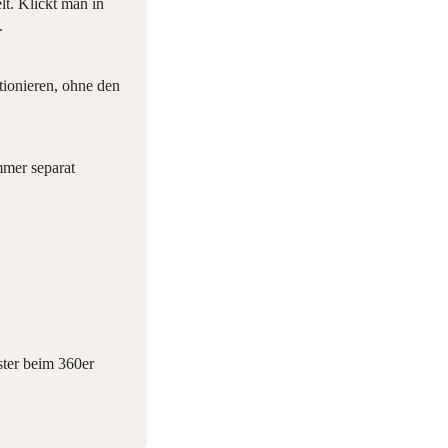
t. Klickt man in
.
tionieren, ohne den
mmer separat
ter beim 360er